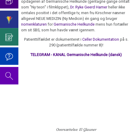
det?
2026
2019
opdageren af ​​Germanische Heilkunde (gentagne gange omtalt
Harmoni
Interview
af
Syndrom
som "Ny teori" i filmklippet),
Dr. Ryke Geerd Hamer
heller ikke
Grundlæggende
i
Advarsel
dannelsesprogrammet
Videoen
omtales positivt i det offentlige tv, men fru Kirschner nævner
De
information
Norge
Tinnitus
alligevel NEUE MEDIZIN (Ny Medicin) én gang og bruger
-
til
fem
nomenklaturen
for
Germanische Heilkunde
mens hun fortæller
-
....
Vaccination
2025
Google
Dr.
Biologiske
om sit SBS, som hun havde været igennem.
"Report
Årene
censur
Hamers
Naturlove
Tankevækkende:
München"
1990
Patienttilfældet er dokumenteret i
Celler Dokumentation
på s.
fødselsdag
290 (patienttilfælde nummer 8)!
Vaccination
(Tysk
-
1.
2022
2024
TV)
2000
TELEGRAM - KANAL Germanische Heilkunde (dansk)
Biologiske
Dr.
Naturlov
2.
Hamers
Tankevækkende:
International
2.
fødselsdag
Såk.
2023
Kongres
Biologiske
2023
konventionel
for
Naturlov
medicin
Ny
Dr.
3.
Medicin
Hamers
2022
Biologiske
90-
Dr.
Naturlov
års
Tankevækkende:
Hamers
fødselsdag
Forskellige
4.
tale
Oversættelse: El Glauner
2020