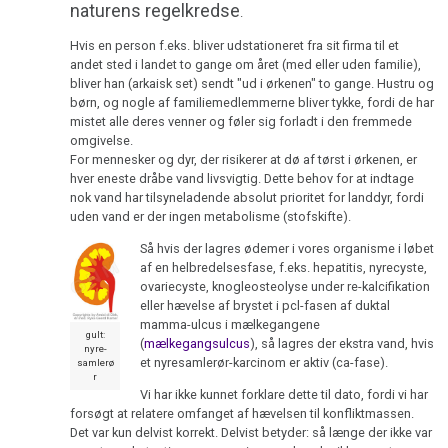
Dr.
naturens regelkredse
.
Mein
Hamer
Hvis en person f.eks. bliver udstationeret fra sit firma til et
Studentenmädchen
-
andet sted i landet to gange om året (med eller uden familie),
2001
-
Eksempel
bliver han (arkaisk set) sendt "ud i ørkenen" to gange. Hustru og
den
revirkonflikt
børn, og nogle af familiemedlemmerne bliver tykke, fordi de har
terapeutiske
mistet alle deres venner og føler sig forladt i den fremmede
Videoer
omgivelse.
sensation
2000
For mennesker og dyr, der risikerer at dø af tørst i ørkenen, er
på
hver eneste dråbe vand livsvigtig. Dette behov for at indtage
Det
Spansk,
nok vand har tilsyneladende absolut prioritet for landdyr, fordi
optimale
Italiensk,
uden vand er der ingen metabolisme (stofskifte).
sygehus
Česky
1999
Så hvis der lagres ødemer i vores organisme i løbet
af en helbredelsesfase, f.eks. hepatitis, nyrecyste,
Tankevækkende
ovariecyste, knogleosteolyse under re-kalcifikation
videoer
eller hævelse af brystet i pcl-fasen af duktal
mamma-ulcus i mælkegangene
1998
gult:
(
mælkegangsulcus
), så lagres der ekstra vand, hvis
nyre-
et nyresamlerør-karcinom er aktiv (ca-fase).
samlerø
r
Vi har ikke kunnet forklare dette til dato, fordi vi har
forsøgt at relatere omfanget af hævelsen til konfliktmassen.
1995
Det var kun delvist korrekt. Delvist betyder: så længe der ikke var