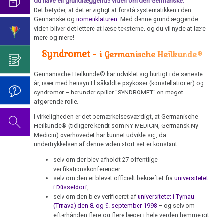
du have en grundlæggende viden om den Germanske.
det?
2026
2019
Harmoni
Interview
af
Det betyder, at det er vigtigt at forstå systematikken i den
Syndrom
Grundlæggende
i
Germanske og
nomenklaturen
. Med denne grundlæggende
Advarsel
dannelsesprogrammet
Videoen
De
information
Norge
viden bliver det lettere at læse teksterne, og du vil nyde at lære
Tinnitus
-
til
fem
mere og mere!
-
....
Vaccination
2025
Google
Dr.
Biologiske
Syndromet -
"Report
Årene
i Germanische Heilkunde®
censur
Hamers
Naturlove
Tankevækkende:
München"
1990
fødselsdag
Germanische Heilkunde® har udviklet sig hurtigt i de seneste
Vaccination
(Tysk
-
1.
2022
år, især med hensyn til såkaldte psykoser (konstellationer) og
2024
TV)
2000
Biologiske
syndromer – herunder spiller "SYNDROMET" en meget
Dr.
afgørende rolle.
Naturlov
2.
Hamers
I virkeligheden er det bemærkelsesværdigt, at Germanische
Tankevækkende:
International
2.
fødselsdag
Heilkunde® (tidligere kendt som NY MEDICIN, Germansk Ny
Såk.
2023
Kongres
Biologiske
2023
Medicin) overhovedet har kunnet udvikle sig, da
konventionel
for
Naturlov
undertrykkelsen af denne viden stort set er konstant:
medicin
Ny
Dr.
selv om der blev afholdt 27 offentlige
3.
Medicin
Hamers
verifikationskonferencer
2022
Biologiske
90-
selv om den er blevet officielt bekræftet fra
universitetet
Dr.
Naturlov
års
i Düsseldorf
,
Tankevækkende:
Hamers
selv om den blev verificeret af
universitetet i Tyrnau
fødselsdag
(Trnava) den 8. og 9. september 1998
– og selv om
Forskellige
4.
tale
2020
efterhånden flere og flere læger i hele verden hemmeligt