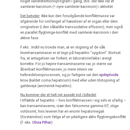
noget vandretentionsprogram i gang, dvs. der ikke var et
samlerør-karcinom (= nyre-samlerør-karcinom) i aktivitet.
Det betyder
: Ikke kun den forudgående konfliktmasse var
1993
afgørende for omfanget af hævelsen af et organ eller dets
omgivelser (i den såkaldte transsudative effusion), men også
en parallel flygtninge-konflikt med samlerør-karcinom i den
aktive fase.
1991
F.eks.: Indtil nu troede man, at en stigning af de såk.
levertransaminaser er et tegn på hepatitis-"sygdom". Bortset
fra, at antagelsen var forkert, er laboratoriefakta i øvrigt
korrekte. For jo højere transaminaserne var, jo større var
1990
åbenbart konfliktmassen, jo mere intens var
helbredelsesprocessen, og jo farligere var den
epileptoide
krise (kaldet coma hepaticum) med eller uden tilstopning af
galdeveje (anicterisk hepatitis).
1989
Nu kommer der et helt nyt aspekt ind i billedet
:
I tilfælde af hepatitis – hvis konfliktmassen i sig selv er ufarlig –
kan transaminaserne, især den følsomme gamma-GT, stige
voldsomt, hvis leveren har en enorm hepatomegali
(forstørrelse) som følge af en yderligere aktiv flygtningekonflikt
1988
(f. eks.
Olivia Pilhar
).