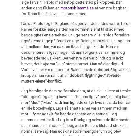
sige farvel til Pablo med netop dette sted på kroppen. Den
anden gang fik han en
motorisk lammelse
af venstre bagben,
1981
fordi han ikke fik lov til at komme med.
I år, da Pablo tog til England i 6 uger, var det endnu værre, fordi
Rainer for ikke længe siden var kommet slemt til skade med
begge øjne i en tjørnehæk. En uge senere ville Pablos forældre
Før
også gerne tage på ferie i en uge. Rainer, som vi skulle tage os
1981
af i mellemtiden, var næsten ikke til at genkende. Han var
desorienteret, afgav meget lidt urin (oliguri), var svimmel og
bevægede sig usikkert. Det venstre øje var blindt og stærkt
Webstedet
hævet, det højre var "kun" stærkt hævet. Han så elendigt ud.
er
Vores venner var desperate. Rainer havde ophobet 5 kg væske i
under
kroppen; han var ramt af en
dobbelt flygtninge-/"at-være-
opførelse
mutters-alene"-konflikt.
Jeg beroligede dem og fortalte dem, at de skulle lære at tænke
"biologisk", og at jeg havde et "hemmeligt våben", nemlig hans
mor "Mus" ("Mus" fordi hun lignede en tyk hvid mus, da hun var
en lille boxerhvalp). Lige så snart Rainer var sammen med sin
mor – først adskilt fra hende gennem en glasrude – og
sammen med far Rolf og bror Rocky, og selvom de ikke havde
set hinanden i mindst 4 år, begyndte Rainers tilstand straks at
normalisere sig. Han udskilte store mængder urin og blev