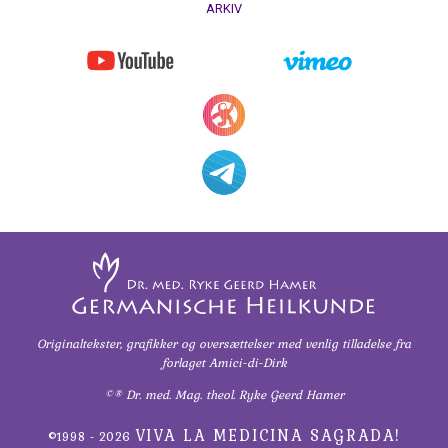
ARKIV
Originaltekster, grafikker og oversættelser
med venlig tilladelse fra
forlaget Amici-di-Dirk
©® Dr. med. Mag. theol. Ryke Geerd Hamer
VIVA LA MEDICINA SAGRADA!
©1998 - 2026