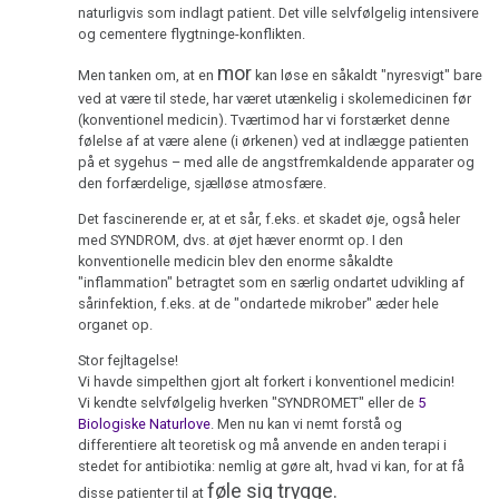
naturligvis som indlagt patient. Det ville selvfølgelig intensivere
og cementere flygtninge-konflikten.
mor
Men tanken om, at en
kan løse en såkaldt "nyresvigt" bare
ved at være til stede, har været utænkelig i skolemedicinen før
(konventionel medicin). Tværtimod har vi forstærket denne
følelse af at være alene (i ørkenen) ved at indlægge patienten
på et sygehus – med alle de angstfremkaldende apparater og
den forfærdelige, sjælløse atmosfære.
Det fascinerende er, at et sår, f.eks. et skadet øje, også heler
med SYNDROM, dvs. at øjet hæver enormt op. I den
konventionelle medicin blev den enorme såkaldte
"inflammation" betragtet som en særlig ondartet udvikling af
sårinfektion, f.eks. at de "ondartede mikrober" æder hele
organet op.
Stor fejltagelse!
Vi havde simpelthen gjort alt forkert i konventionel medicin!
Vi kendte selvfølgelig hverken "SYNDROMET" eller de
5
Biologiske Naturlove
. Men nu kan vi nemt forstå og
differentiere alt teoretisk og må anvende en anden terapi i
stedet for antibiotika: nemlig at gøre alt, hvad vi kan, for at få
føle sig trygge.
disse patienter til at