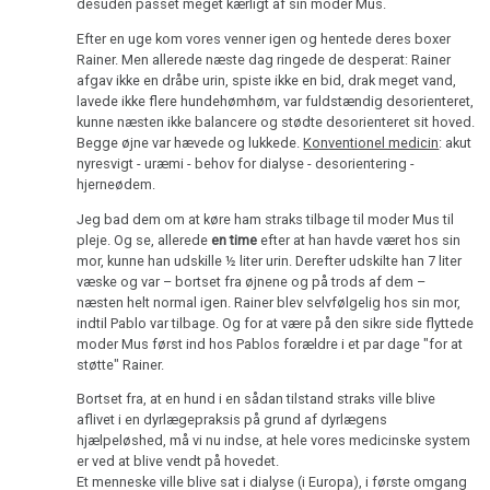
desuden passet meget kærligt af sin moder Mus.
Efter en uge kom vores venner igen og hentede deres boxer
Rainer. Men allerede næste dag ringede de desperat: Rainer
afgav ikke en dråbe urin, spiste ikke en bid, drak meget vand,
lavede ikke flere hundehømhøm, var fuldstændig desorienteret,
kunne næsten ikke balancere og stødte desorienteret sit hoved.
Begge øjne var hævede og lukkede.
Konventionel medicin
: akut
nyresvigt - uræmi - behov for dialyse - desorientering -
hjerneødem.
Jeg bad dem om at køre ham straks tilbage til moder Mus til
pleje. Og se, allerede
en time
efter at han havde været hos sin
mor, kunne han udskille ½ liter urin. Derefter udskilte han 7 liter
væske og var – bortset fra øjnene og på trods af dem –
næsten helt normal igen. Rainer blev selvfølgelig hos sin mor,
indtil Pablo var tilbage. Og for at være på den sikre side flyttede
moder Mus først ind hos Pablos forældre i et par dage "for at
støtte" Rainer.
Bortset fra, at en hund i en sådan tilstand straks ville blive
aflivet i en dyrlægepraksis på grund af dyrlægens
hjælpeløshed, må vi nu indse, at hele vores medicinske system
er ved at blive vendt på hovedet.
Et menneske ville blive sat i dialyse (i Europa), i første omgang