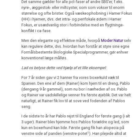
Det samme gælder for alle pcl-faser af andre SBS'er, f.eks.
nyre-, æggestok- eller miltcyster, som som vokser til enorm
størrelse og ofte brister. Også væskeophobning i Hamer Fokus
1986
(HH) i hjernen, dvs. det intra- og perifokale ødem i Hamer
Fokus, er usædvanlig stor i forbindelse med en flygtninge-
konflikt i ca-fase.
Men den elegante og effektive måde, hvorpå
Moder Natur
selv
1985
kan regulere dette, dvs. hvordan hun forstår at styre sine egne
Formålsbestemte Biologiske Specialprogrammer, gør enhver
konventionel læge målløs.
Lad os belyse dette ved hjælp af et lille eksempel:
1984
For 7 år siden gav vi 2 hanner fra vores boxerkuld væk til
Spanien. Den ene af dem (Rainer) kom hjem til en dreng, Pablo
(dengang 9 år gammel), som nu bor i nærheden af os. Pablo
og Rainer var uadskillelige venner fra første øjeblik. Det var helt
1983
naturligt, at Rainer fik lov til at sove ved fodenden af Pablos
seng.
I de sidste to år har Pablo rejst til England for første gang (i alt
3 uger). Rainer blev hjemme hos Pablos forældre og led, som
1982
kun en boxerhund kan lide. Første gang fik han alopecia på
1
venstre side af panden (venstre-potet
). Han plejede altid at