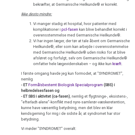
emner
Biologiske
på
bekræfter, at Germanische Heilkunde® er korrekt.
Naturlov
Uni
Ikke desto mindre:
Trnava
5.
-
Vi manger stadig et hospital, hvor patienter med
2016
Biologiske
Habilitation
komplikationer i
pcl-fasen
kan blive behandlet korrekt i
Naturlov
overensstemmelse med Germanische Heilkunde®.
Vi har ingen læger, der tør at tale åbent om Germanische
Walter
NOMENKLATUR
Heilkunde®, eller som kan arbejde i overensstemmelse
Mendel
2013
med Germanische Heilkunde® uden risiko for at blive
om
afsløret og forfulgt, selv om Germanische Heilkunde®
DHS
Dr.
omfatter hele lægevidenskaben – og ikke kun
kræft
.
Hamer
Hamer,
I første omgang havde jeg kun formodet, at "SYNDROMET",
Fokus
2010
N3,
nemlig
- ET
Formålsbestemt Biologisk Specialprogram
(SBS) i
-
1997
helbredelsesfasen og
HH
- ET SBS i aktivitet (ca-fasen)
, nemlig et flygtninge-, eksistens-,
Dr.
"efterladt-alene"-konflikt med nyre-samlerør-væskeretention,
Håndethed
2009
Hamer
kunne have væsentlig betydning, men det blev en klar
om
kendsgerning for mig i de sidste år, at syndromet har stor
Hormoner
AIDS,
betydning.
ARD
Skinner
Vi møder "SYNDROMET" overalt:
2008
og