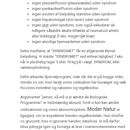
ingen pleuraeffusion (pleuravæske) uden syndrom
Kimlag
ORF
ingen perikardieeffusion uden syndrom
1995
ingen ascites af betydelig størrelse uden syndrom
Mikrober
ingen hepatomegali (stor lever) uden syndrom
2007
En
ingen gigt uden syndrom, som også inkluderer de
Immunsystem
af
tidligere såkaldte akutte tilfælde af reumatoid artritis
eller leddegigt (f.eks. meget tykt knæ)
Dr.
Kræft
ingen alvorlige hjerneødemer uden syndrom.
Hamers
2006
Dette medfører, at "SYNDROMET" får en afgørende klinisk
Dyr
patienter,
betydning. Vi møder "SYNDROMET" ved enhver lejlighed, f.eks.
og
ORF
når vi pludselig tager 5 eller 10 kg på i vægt: SYNDROM, eller
planter
1994
væskeophobning.
2005
Dette arkaiske Specialprogram, især når det er på begge sider,
Dr.
minder os om, hvor langt vores civilisation har bevæget sig væk
Hamer
fra vores instinkter og naturens og regelkredse.
Metastaser
i
Argumentet "jamen, så må vi jo ændre de Biologiske
2004
Club
Programmer" er fuldstændig absurd, fordi vi kun kan ændre
Medicinering
2,
Moder Natur
civilisationen og vores økonomisystem.
er
ORF
Smerter
ligeglad, om vi respekterer hendes regelkredsløb. Hun straffer
1992
os grusomt, hvis vi ignorerer hendes naturlove. Vi må derfor
2002
Terapi
blive ydmyge igen og forsøge at leve i overensstemmelse med